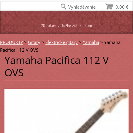
Vyhľadávanie
0,00 €
20 rokov v službe zákazníkom
PRODUKTY
>
Gitary
>
Elektrické gitary
>
Yamaha
>
Yamaha
Pacifica 112 V OVS
Yamaha Pacifica 112 V
OVS