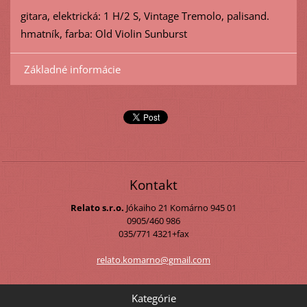
gitara, elektrická: 1 H/2 S, Vintage Tremolo, palisand.
hmatník, farba: Old Violin Sunburst
Základné informácie
Kontakt
Relato s.r.o.
Jókaiho 21
Komárno
945 01
0905/460 986
035/771 4321+fax
relato.k
omarno@g
mail.com
Kategórie