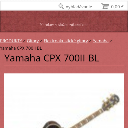
Vyhľadávanie
0,00 €
20 rokov v službe zákazníkom
PRODUKTY
>
Gitary
>
Elektroakustické gitary
>
Yamaha
>
Yamaha CPX 700II BL
Yamaha CPX 700II BL