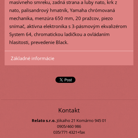
masívneho smreku, zadná strana a luby nato, krk z
nato, palisandrový hmatník, Yamaha chrómovaná
mechanika, menzúra 650 mm, 20 pražcov, piezo
snímač, aktívna elektronika s 3-pásmovým ekvalizérom
System 64, chromatickou ladičkou a ovládaním
hlasitosti, prevedenie Black.
Základné informácie
Kontakt
Relato s.r.o.
Jókaiho 21
Komárno
945 01
0905/460 986
035/771 4321+fax