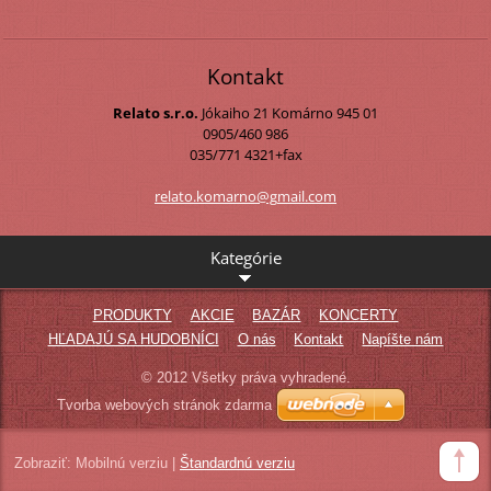
Kontakt
Relato s.r.o.
Jókaiho 21
Komárno
945 01
0905/460 986
035/771 4321+fax
relato.k
omarno@g
mail.com
Kategórie
PRODUKTY
AKCIE
BAZÁR
KONCERTY
HĽADAJÚ SA HUDOBNÍCI
O nás
Kontakt
Napíšte nám
© 2012 Všetky práva vyhradené.
Tvorba webových stránok zdarma
Zobraziť:
Mobilnú verziu
|
Štandardnú verziu