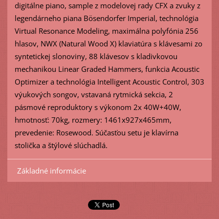
digitálne piano, sample z modelovej rady CFX a zvuky z
legendárneho piana Bösendorfer Imperial, technológia
Virtual Resonance Modeling, maximálna polyfónia 256
hlasov, NWX (Natural Wood X) klaviatúra s klávesami zo
syntetickej slonoviny, 88 klávesov s kladivkovou
mechanikou Linear Graded Hammers, funkcia Acoustic
Optimizer a technológia Intelligent Acoustic Control, 303
výukových songov, vstavaná rytmická sekcia, 2
pásmové reproduktory s výkonom 2x 40W+40W,
hmotnosť: 70kg, rozmery: 1461x927x465mm,
prevedenie: Rosewood. Súčasťou setu je klavírna
stolička a štýlové slúchadlá.
Základné informácie