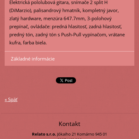
Elektrická pololubová gitara, snímače 2 split H
(DiMarzio), palisandrový hmatník, kompletný javor,
zlatý hardware, menzúra 647.7mm, 3-polohový
prepínač, ovládače: predná hlasitosť, zadná hlasitosť,
predný tón, zadný tón s Push-Pull vypínačom, vrátane
kufra, farba biela.
Základné informácie
« Späť
Kontakt
Relato s.r.o.
Jókaiho 21
Komárno
945 01