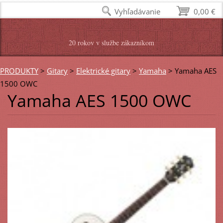
Vyhľadávanie
0,00 €
20 rokov v službe zákazníkom
PRODUKTY
>
Gitary
>
Elektrické gitary
>
Yamaha
>
Yamaha AES
1500 OWC
Yamaha AES 1500 OWC