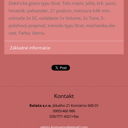
Elektrická gitara typu Strat. Telo masív: jelša, krk: javor,
hmatník: palisander, 21 pražcov, menzura 648 mm,
snímače 3x SC, ovládanie 1x Volume, 2x Tone, 5-
polohový prepínač, tremolo typu Strat, mechanika die-
cast. Farba: čierna.
Základné informácie
Kontakt
Relato s.r.o.
Jókaiho 21
Komárno
945 01
0905/460 986
035/771 4321+fax
relato.k
omarno@g
mail.com