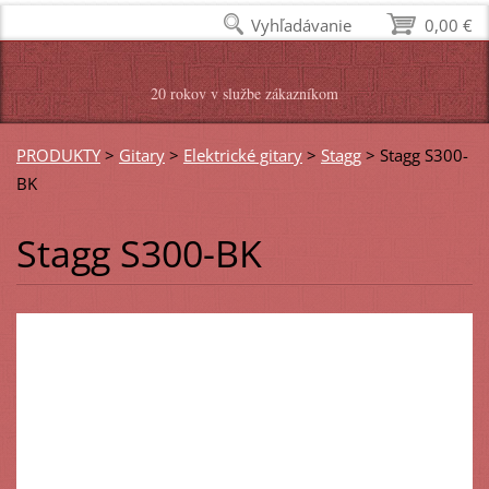
Vyhľadávanie
0,00 €
20 rokov v službe zákazníkom
PRODUKTY
>
Gitary
>
Elektrické gitary
>
Stagg
>
Stagg S300-
BK
Stagg S300-BK