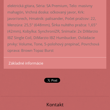
elektrická gitara, Séria: SA Premium, Telo: masívny
mahagón, Vrchná doska: očkovaný javor, Krk:
javor/orech, Hmatník: palisander, Počet pražcov: 22,
Menzúra: 25,5" (648mm), Šírka nultého pražca: 1,65"
(42mm), Kobylka: SynchroniZR, Snímače: 2x DiMarzio
IBZ Single Coil, DiMarzio IBZ Humbucker, Ovládacie
prvky: Volume, Tone, 5-polohový prepínač, Povrchová
úprava: Brown Topaz Burst
Základné informácie
Kontakt