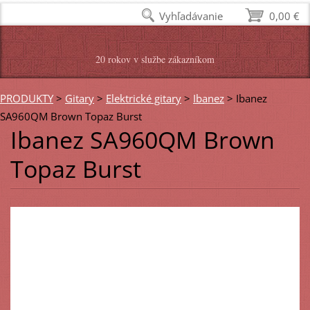
Vyhľadávanie
0,00 €
20 rokov v službe zákazníkom
PRODUKTY
>
Gitary
>
Elektrické gitary
>
Ibanez
>
Ibanez
SA960QM Brown Topaz Burst
Ibanez SA960QM Brown
Topaz Burst