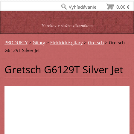
Vyhľadávanie
0,00 €
20 rokov v službe zákazníkom
PRODUKTY
>
Gitary
>
Elektrické gitary
>
Gretsch
>
Gretsch
G6129T Silver Jet
Gretsch G6129T Silver Jet