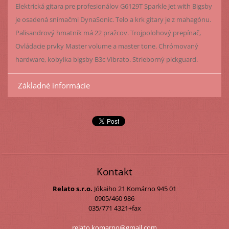
Elektrická gitara pre profesionálov G6129T Sparkle Jet with Bigsby
je osadená snímačmi DynaSonic. Telo a krk gitary je z mahagónu.
Palisandrový hmatník má 22 pražcov. Trojpolohový prepínač,
Ovládacie prvky Master volume a master tone. Chrómovaný
hardware, kobylka bigsby B3c Vibrato. Strieborný pickguard.
Základné informácie
Kontakt
Relato s.r.o.
Jókaiho 21
Komárno
945 01
0905/460 986
035/771 4321+fax
relato.k
omarno@g
mail.com