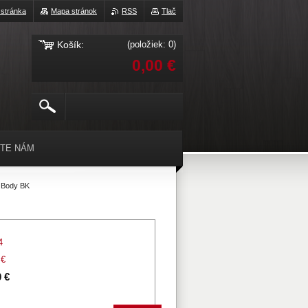
stránka
Mapa stránok
RSS
Tlač
Košík:
(položiek: 0)
0,00 €
ŠTE NÁM
 Body BK
4
 €
 €