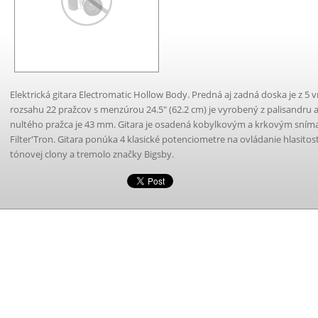
Elektrická gitara Electromatic Hollow Body. Predná aj zadná doska je z 5
rozsahu 22 pražcov s menzúrou 24.5" (62.2 cm) je vyrobený z palisandru 
nultého pražca je 43 mm. Gitara je osadená kobylkovým a krkovým sním
Filter'Tron. Gitara ponúka 4 klasické potenciometre na ovládanie hlasito
tónovej clony a tremolo značky Bigsby.