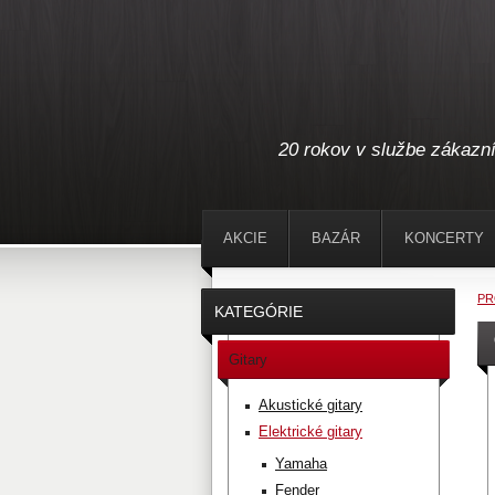
20 rokov v službe zákaz
AKCIE
BAZÁR
KONCERTY
PR
KATEGÓRIE
Gitary
Akustické gitary
Elektrické gitary
Yamaha
Fender