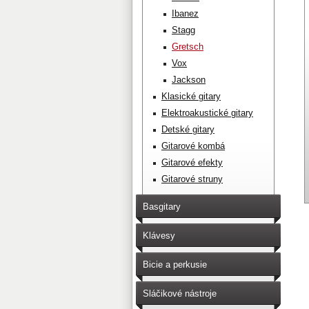
Ibanez
Stagg
Gretsch
Vox
Jackson
Klasické gitary
Elektroakustické gitary
Detské gitary
Gitarové kombá
Gitarové efekty
Gitarové struny
Basgitary
Klávesy
Bicie a perkusie
Sláčikové nástroje