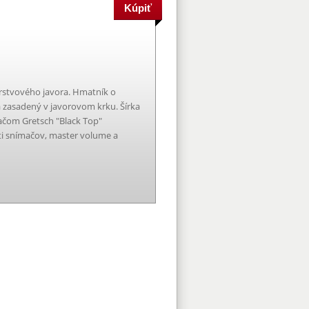
 vrstvového javora. Hmatník o
a zasadený v javorovom krku. Šírka
ačom Gretsch "Black Top"
sti snímačov, master volume a