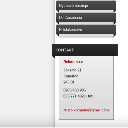
Dychové nástroje
DJ Zariadenia
Príslušenstvo
KONTAKT
Relato s.r.o.
Jókaiho 21
Komárno
945 01
0905/460 986
035/771 4321+fax
relato.k
omarno@g
mail.com