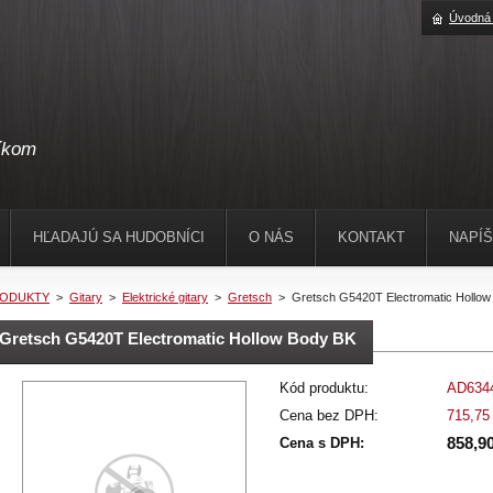
Úvodná 
níkom
HĽADAJÚ SA HUDOBNÍCI
O NÁS
KONTAKT
NAPÍ
ODUKTY
>
Gitary
>
Elektrické gitary
>
Gretsch
>
Gretsch G5420T Electromatic Hollow
Gretsch G5420T Electromatic Hollow Body BK
Kód produktu:
AD634
Cena bez DPH:
715,75
858,90
Cena s DPH: