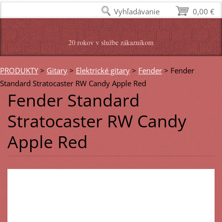
Vyhľadávanie
0,00 €
20 rokov v službe zákazníkom
PRODUKTY
>
Gitary
>
Elektrické gitary
>
Fender
>
Fender
Standard Stratocaster RW Candy Apple Red
Fender Standard
Stratocaster RW Candy
Apple Red