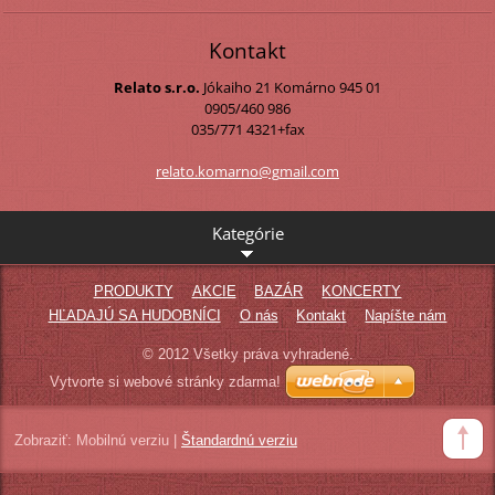
Kontakt
Relato s.r.o.
Jókaiho 21
Komárno
945 01
0905/460 986
035/771 4321+fax
relato.k
omarno@g
mail.com
Kategórie
PRODUKTY
AKCIE
BAZÁR
KONCERTY
HĽADAJÚ SA HUDOBNÍCI
O nás
Kontakt
Napíšte nám
© 2012 Všetky práva vyhradené.
Vytvorte si webové stránky zdarma!
Zobraziť:
Mobilnú verziu
|
Štandardnú verziu