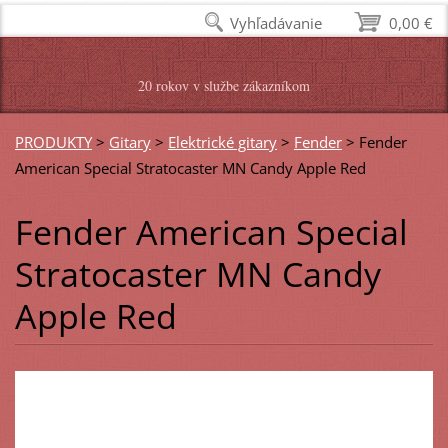
Vyhľadávanie
0,00 €
20 rokov v službe zákazníkom
PRODUKTY
>
Gitary
>
Elektrické gitary
>
Fender
>
Fender
American Special Stratocaster MN Candy Apple Red
Fender American Special
Stratocaster MN Candy
Apple Red