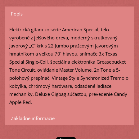
Popis
Elektrická gitara zo série American Special, telo
vyrobené z jelšového dreva, moderný skrutkovaný
javorový „C“ krk s 22 Jumbo pražcovým javorovým
hmatníkom a veľkou 70´ hlavou, snímače 3x Texas
Special Single-Coil, špeciálna elektronika Greasebucket
Tone Circuit, ovládanie Master Volume, 2x Tone a 5-
polohový prepínač, Vintage Style Synchronized Tremolo
kobylka, chrómový hardware, odsadené ladiace
mechaniky, Deluxe Gigbag súčasťou, prevedenie Candy
Apple Red.
Základné informácie