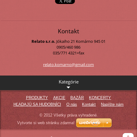
Kontakt
Relato s.r.o.
Jókaiho 21
Komárno
945 01
0905/460 986
035/771 4321+fax
relato.k
omarno@g
mail.com
Kategórie
PRODUKTY
AKCIE
BAZÁR
KONCERTY
HĽADAJÚ SA HUDOBNÍCI
O nás
Kontakt
Napíšte nám
© 2012 Všetky práva vyhradené.
Vytvorte si web stránku zdarma!